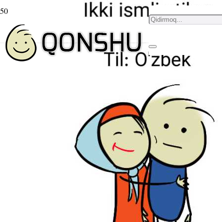
Moygul ism stikeri
O’zbek
3 yil avval
قونشو
,
Ism stikeri
Stikerlar
Moygul
Ism stikerlarini yuklab oling
Til:
O’zbek
Xarakter:
Qizi