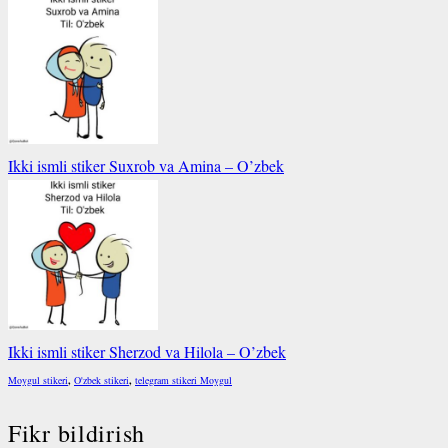
Ikki ismli stiker Suxrob va Amina – O’zbek
Ikki ismli stiker Sherzod va Hilola – O’zbek
Moygul stikeri
,
O'zbek stikeri
,
telegram stikeri Moygul
Fikr bildirish