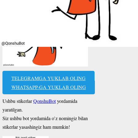
TELEGRAMGA YUKLAB OLING
WHATSAPP-GA YUKLAB OLING
Ushbu stikerlar
QonshuBot
yordamida
yaratilgan.
Siz ushbu bot yordamida o’z nomingiz bilan
stikerlar yasashingiz ham mumkin!