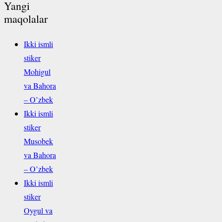
Yangi
maqolalar
Ikki ismli
stiker
Mohigul
va Bahora
– O’zbek
Ikki ismli
stiker
Musobek
va Bahora
– O’zbek
Ikki ismli
stiker
Oygul va