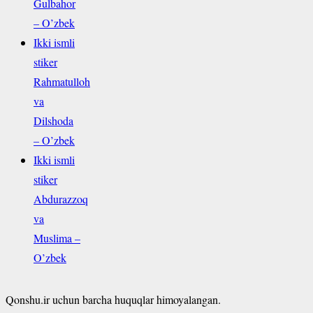
Gulbahor
– O’zbek
Ikki ismli
stiker
Rahmatulloh
va
Dilshoda
– O’zbek
Ikki ismli
stiker
Abdurazzoq
va
Muslima –
O’zbek
Qonshu.ir uchun barcha huquqlar himoyalangan.