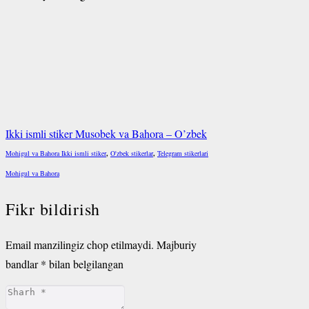
Ikki ismli stiker Musobek va Bahora – O’zbek
Mohigul va Bahora Ikki ismli stiker
,
O'zbek stikerlar
,
Telegram stikerlari
Mohigul va Bahora
Fikr bildirish
Email manzilingiz chop etilmaydi.
Majburiy
bandlar
*
bilan belgilangan