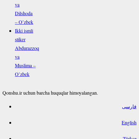
va
Dilshoda
– O’zbek
Ikki ismli
stiker
Abdurazzoq
va
Muslima –
O’zbek
Qonshu.ir uchun barcha huquqlar himoyalangan.
فارسی
English
Türkçe