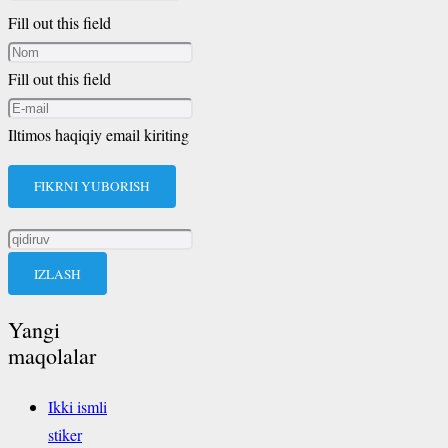
Fill out this field
Fill out this field
Iltimos haqiqiy email kiriting
FIKRNI YUBORISH
Qidirshish:
Yangi
maqolalar
Ikki ismli
stiker