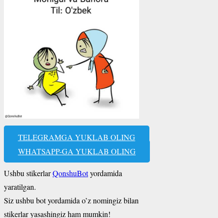
TELEGRAMGA YUKLAB OLING
WHATSAPP-GA YUKLAB OLING
Ushbu stikerlar
QonshuBot
yordamida
yaratilgan.
Siz ushbu bot yordamida o’z nomingiz bilan
stikerlar yasashingiz ham mumkin!