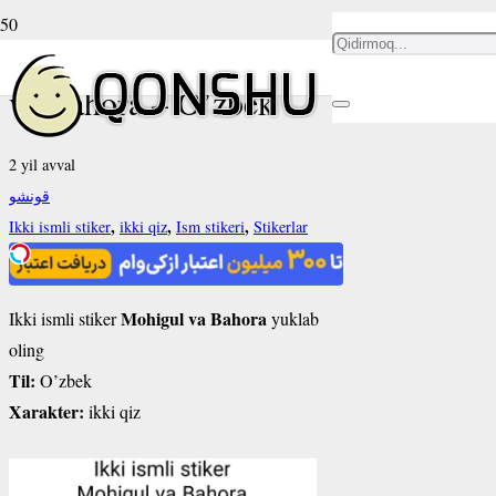
Ikki ismli stiker Mohigul
va Bahora – O’zbek
2 yil avval
قونشو
,
,
,
Ikki ismli stiker
ikki qiz
Ism stikeri
Stikerlar
Mohigul va Bahora
Ikki ismli stiker
yuklab
oling
Til:
O’zbek
Xarakter:
ikki qiz