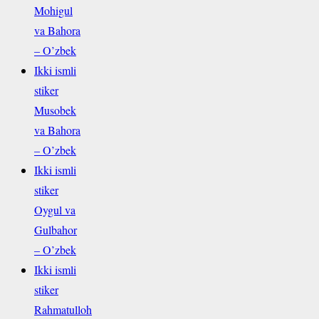
Mohigul
va Bahora
– O’zbek
Ikki ismli
stiker
Musobek
va Bahora
– O’zbek
Ikki ismli
stiker
Oygul va
Gulbahor
– O’zbek
Ikki ismli
stiker
Rahmatulloh