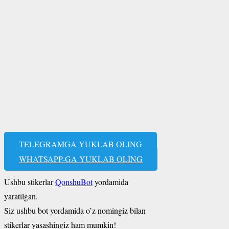
TELEGRAMGA YUKLAB OLING
WHATSAPP-GA YUKLAB OLING
Ushbu stikerlar
QonshuBot
yordamida
yaratilgan.
Siz ushbu bot yordamida o’z nomingiz bilan
stikerlar yasashingiz ham mumkin!