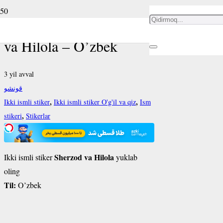
Ikki ismli stiker Sherzod
va Hilola – O’zbek
3 yil avval
قونشو
,
,
Ikki ismli stiker
Ikki ismli stiker O'g'il va qiz
Ism
,
stikeri
Stikerlar
Sherzod va Hilola
Ikki ismli stiker
yuklab
oling
Til:
O’zbek