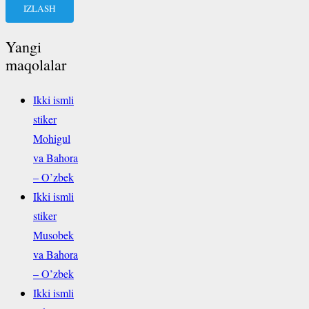
Yangi
maqolalar
Ikki ismli
stiker
Mohigul
va Bahora
– O’zbek
Ikki ismli
stiker
Musobek
va Bahora
– O’zbek
Ikki ismli