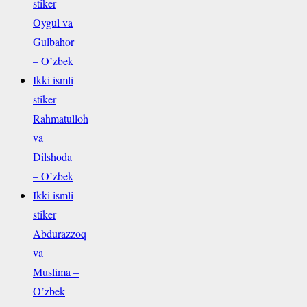
stiker
Oygul va
Gulbahor
– O’zbek
Ikki ismli
stiker
Rahmatulloh
va
Dilshoda
– O’zbek
Ikki ismli
stiker
Abdurazzoq
va
Muslima –
O’zbek