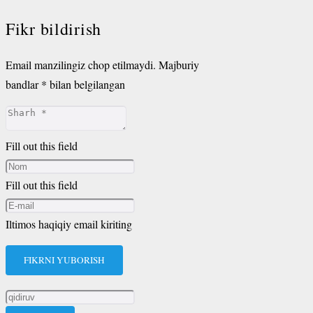
Fikr bildirish
Email manzilingiz chop etilmaydi.
Majburiy
bandlar
*
bilan belgilangan
Fill out this field
Fill out this field
Iltimos haqiqiy email kiriting
FIKRNI YUBORISH
Qidirshish: