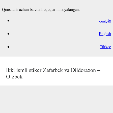
Qonshu.ir uchun barcha huquqlar himoyalangan.
فارسی
English
Türkçe
Shoh ism stikeri O’zbek
Ikki ismli stiker Javlonbek va Sitora –
Ikki ismli stiker Islomxon va Madinaxon –
Ikki ismli stiker Zafarbek va Dildoraxon –
O’zbek
O’zbek
O’zbek