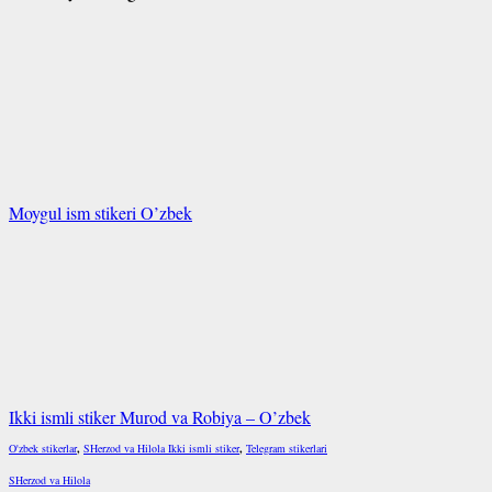
Moygul ism stikeri O’zbek
Ikki ismli stiker Murod va Robiya – O’zbek
O'zbek stikerlar
,
SHerzod va Hilola Ikki ismli stiker
,
Telegram stikerlari
SHerzod va Hilola