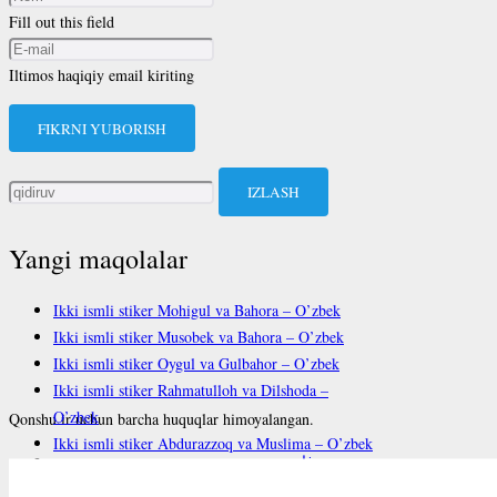
Fill out this field
Iltimos haqiqiy email kiriting
FIKRNI YUBORISH
Qidirshish:
Yangi maqolalar
Ikki ismli stiker Mohigul va Bahora – O’zbek
Ikki ismli stiker Musobek va Bahora – O’zbek
Ikki ismli stiker Oygul va Gulbahor – O’zbek
Ikki ismli stiker Rahmatulloh va Dilshoda –
O’zbek
Qonshu.ir uchun barcha huquqlar himoyalangan.
Ikki ismli stiker Abdurazzoq va Muslima – O’zbek
فارسی
English