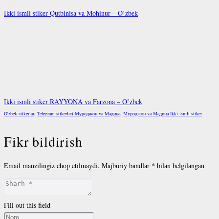
Ikki ismli stiker Qutbinisa va Mohinur – O’zbek
Ikki ismli stiker RAYYONA va Farzona – O’zbek
O'zbek stikerlar
,
Telegram stikerlari Муроджон va Мадина
,
Муроджон va Мадина Ikki ismli stiker
Fikr bildirish
Email manzilingiz chop etilmaydi.
Majburiy bandlar
*
bilan belgilangan
Fill out this field