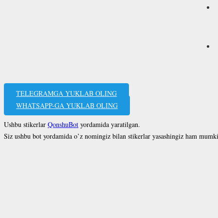
TELEGRAMGA YUKLAB OLING
WHATSAPP-GA YUKLAB OLING
Ushbu stikerlar
QonshuBot
yordamida yaratilgan.
Siz ushbu bot yordamida o’z nomingiz bilan stikerlar yasashingiz ham mumk