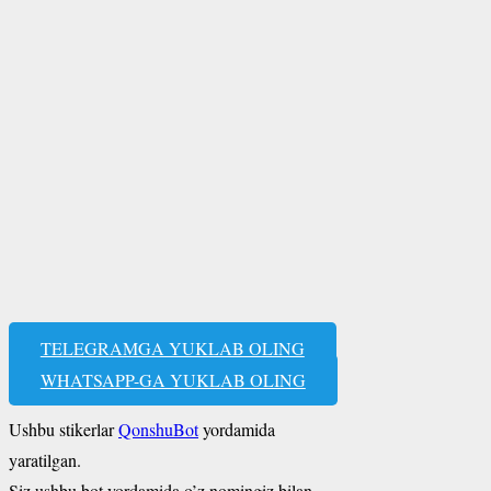
TELEGRAMGA YUKLAB OLING
WHATSAPP-GA YUKLAB OLING
Ushbu stikerlar
QonshuBot
yordamida
yaratilgan.
Siz ushbu bot yordamida o’z nomingiz bilan