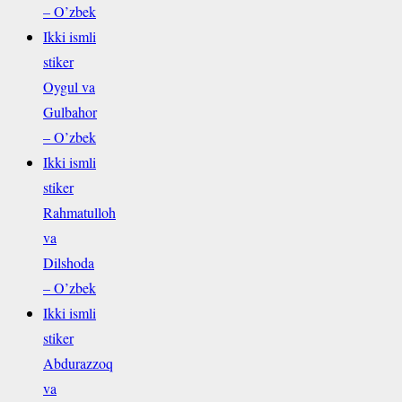
– O’zbek
Ikki ismli
stiker
Oygul va
Gulbahor
– O’zbek
Ikki ismli
stiker
Rahmatulloh
va
Dilshoda
– O’zbek
Ikki ismli
stiker
Abdurazzoq
va