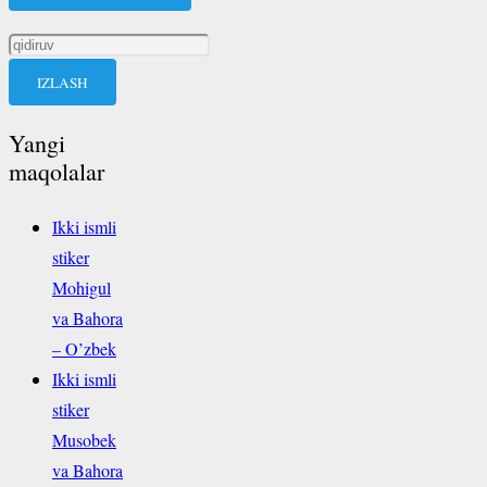
Qidirshish:
Yangi
maqolalar
Ikki ismli
stiker
Mohigul
va Bahora
– O’zbek
Ikki ismli
stiker
Musobek
va Bahora