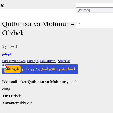
Ikki ismli stiker
Qutbinisa va Mohinur –
O’zbek
3 yil avval
قونشو
,
,
,
Ikki ismli stiker
ikki qiz
Ism stikeri
Stikerlar
Qutbinisa va Mohinur
Ikki ismli stiker
yuklab
oling
Til:
O’zbek
Xarakter:
ikki qiz