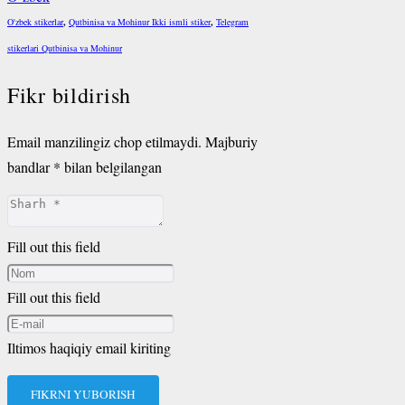
O'zbek stikerlar
,
Qutbinisa va Mohinur Ikki ismli stiker
,
Telegram
stikerlari Qutbinisa va Mohinur
Fikr bildirish
Email manzilingiz chop etilmaydi.
Majburiy
bandlar
*
bilan belgilangan
Fill out this field
Fill out this field
Iltimos haqiqiy email kiriting
FIKRNI YUBORISH