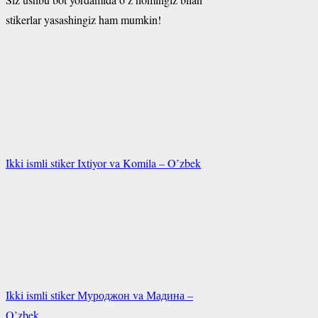
stikerlar yasashingiz ham mumkin!
Ikki ismli stiker Ixtiyor va Komila – O’zbek
Ikki ismli stiker Муроджон va Мадина –
O’zbek