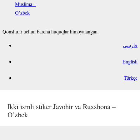
Muslima –
O’zbek
Qonshu.ir uchun barcha huquqlar himoyalangan.
فارسی
English
Türkçe
Ikki ismli stiker Iroda va Fotima – O’zbek
Ikki ismli stiker Maryam va Hadija – O’zbek
Ikki ismli stiker Qambarali va Mushtariy –
Ikki ismli stiker Javohir va Ruxshona –
O’zbek
O’zbek