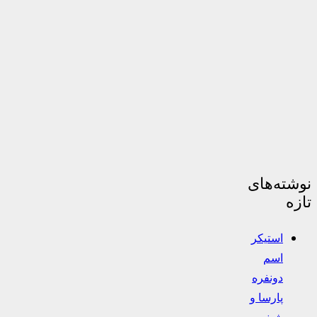
نوشته‌های
تازه
استیکر
اسم
دونفره
پارسا و
شبنم –