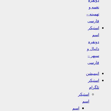
نغمه و
تهمینه –
فارسی
استیکر
اسم
دونفره
دانیال و
سپهر –
فارسی
انیمیشن
استیکر
تلگرام
استیکر
اسم
اسم