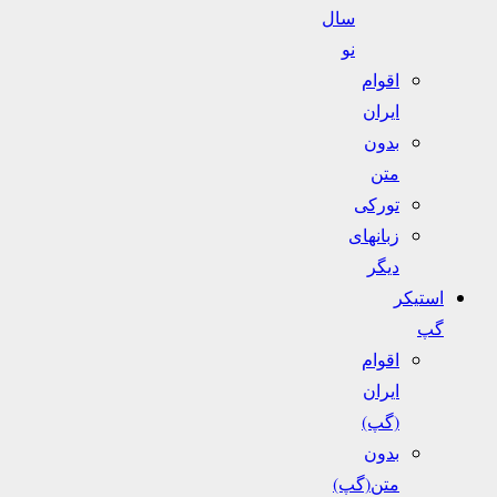
سال
نو
اقوام
ایران
بدون
متن
تورکی
زبانهای
دیگر
استیکر
گپ
اقوام
ایران
(گپ)
بدون
متن(گپ)