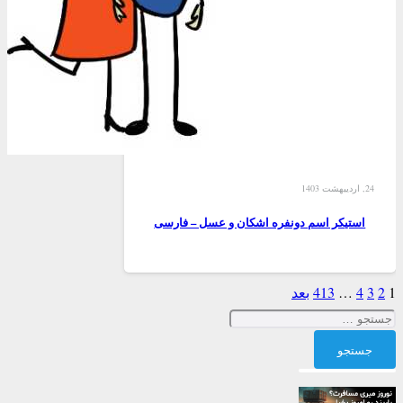
24, اردیبهشت 1403
استیکر اسم دونفره اشکان و عسل – فارسی
1
2
3
4
…
413
بعد
جستجو
برای: