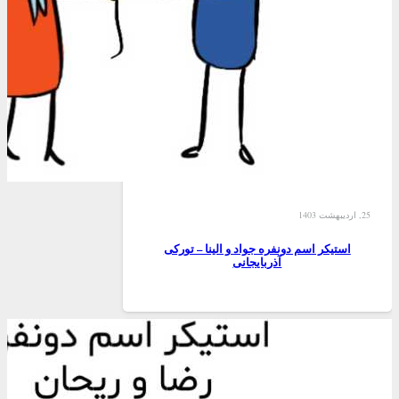
25, اردیبهشت 1403
استیکر اسم دونفره جواد و الینا – تورکی
آذربایجانی