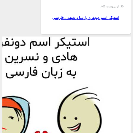
30, اردیبهشت 1403
استیکر اسم دونفره پارسا و شبنم – فارسی