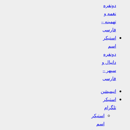
دونفره
نغمه و
تهمینه –
فارسی
استیکر
اسم
دونفره
دانیال و
سپهر –
فارسی
انیمیشن
استیکر
تلگرام
استیکر
اسم