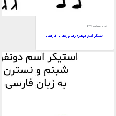
25, اردیبهشت 1403
استیکر اسم دونفره رضا و ریحان – فارسی