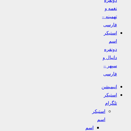
نغمه و
تهمینه –
فارسی
استیکر
اسم
دونفره
دانیال و
سپهر –
فارسی
انیمیشن
استیکر
تلگرام
استیکر
اسم
اسم