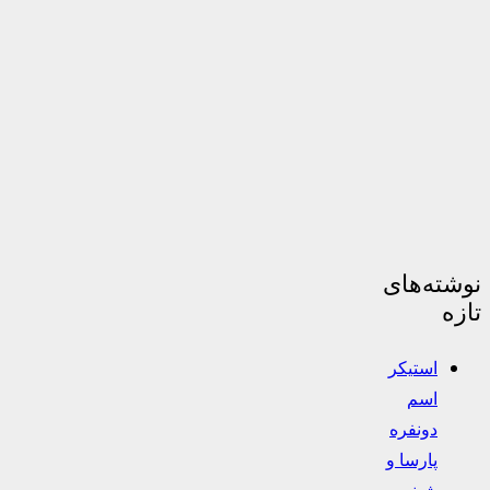
نوشته‌های
تازه
استیکر
اسم
دونفره
پارسا و
شبنم –