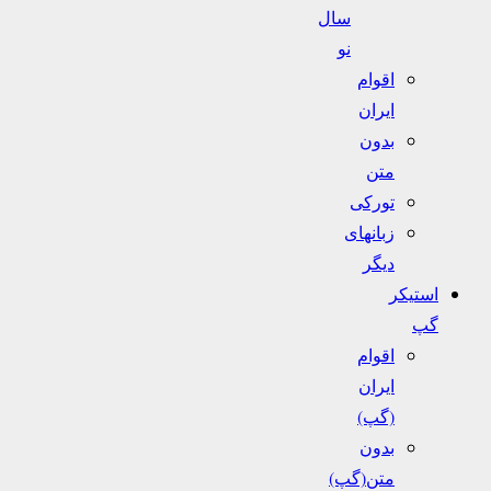
سال
نو
اقوام
ایران
بدون
متن
تورکی
زبانهای
دیگر
استیکر
گپ
اقوام
ایران
(گپ)
بدون
متن(گپ)