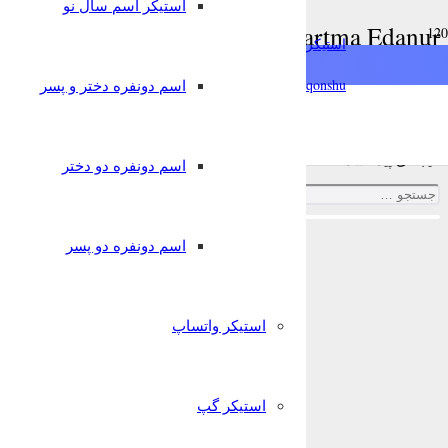
استیکر اسم سال نو
telegram Çıkartma Edanur
استیکرساز
خانه
qonshu@
اسم دونفره دختر و پسر
telegram Çıkartma Edanur
نتیجه‌ای پیدا نشد.
اسم دونفره دو دختر
جستجو
برای:
اسم دونفره دو پسر
استیکر واتساپ
استیکر گپ