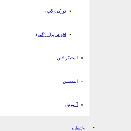
تورکی(گپ)
اقوام ایران (گپ)
استیکر لاین
انیمیشن
آموزش
واتساپ