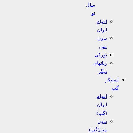
سال
نو
اقوام
ایران
بدون
متن
تورکی
زبانهای
دیگر
استیکر
گپ
اقوام
ایران
(گپ)
بدون
متن(گپ)