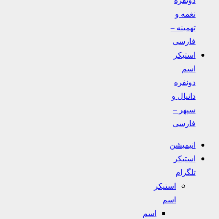
نغمه و
تهمینه –
فارسی
استیکر
اسم
دونفره
دانیال و
سپهر –
فارسی
انیمیشن
استیکر
تلگرام
استیکر
اسم
اسم