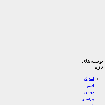
نوشته‌های
تازه
استیکر
اسم
دونفره
پارسا و
شبنم –