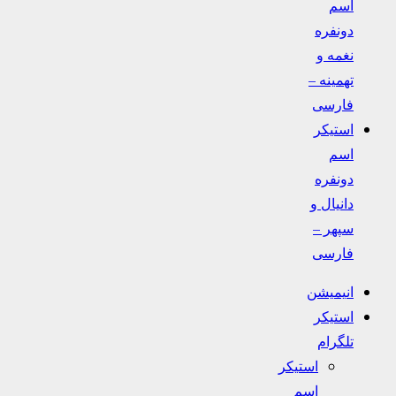
اسم
دونفره
نغمه و
تهمینه –
فارسی
استیکر
اسم
دونفره
دانیال و
سپهر –
فارسی
انیمیشن
استیکر
تلگرام
استیکر
اسم