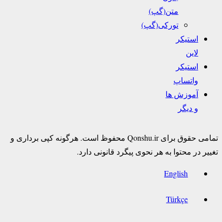
متن(گپ)
تورکی(گپ)
استیکر
لاین
استیکر
واتساپ
آموزش ها
و دیگر
تمامی حقوق برای Qonshu.ir محفوظ است. هرگونه کپی برداری و
تغییر در محتوا به هر نحوی پیگرد قانونی دارد.
English
Türkçe