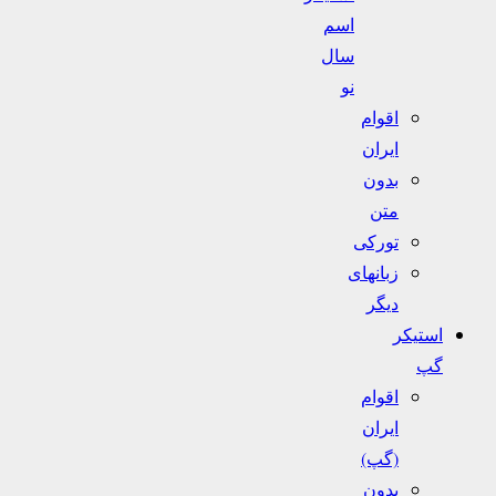
اسم
سال
نو
اقوام
ایران
بدون
متن
تورکی
زبانهای
دیگر
استیکر
گپ
اقوام
ایران
(گپ)
بدون