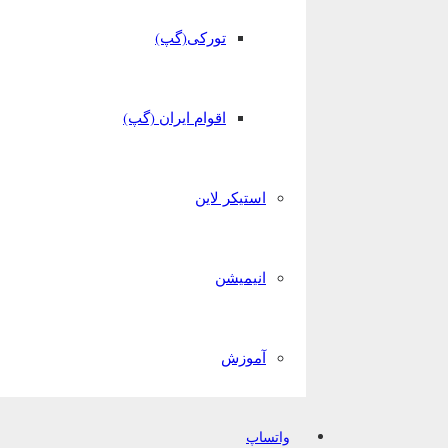
تورکی(گپ)
اقوام ایران (گپ)
استیکر لاین
انیمیشن
آموزش
واتساپ