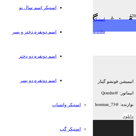
استیکر اسم سال نو
chat
قونشو گیتار
استیکرساز
فارسی
qonshu@
اسم دونفره دختر و پسر
11 سال پیش
nglish
Türkçe
Oʻzbek
قونشو
انیمیشن
اسم دونفره دو دختر
اسم دونفره دو پسر
انیمیشن قونشو گیتار
انیماتور: @Qonshu
نوازنده: @houman_73
استیکر واتساپ
دانلود
نمایشگر
or source(s) not found
استیکر گپ
ویدیو