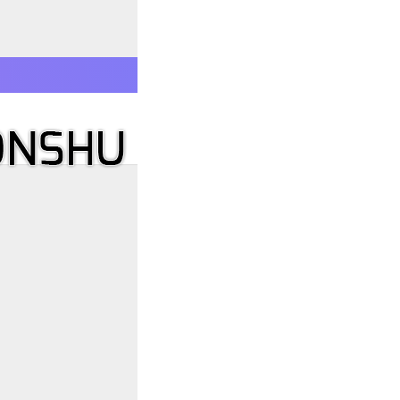
E
Media error: Format(s) not supported 