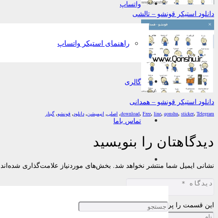
واتساپ
دانلود استیکر قونشو – تالشی
راهنمای استیکر واتساپ
گالری
دانلود استیکر قونشو – همدانی
Telegram
,
sticker
,
qonshu
,
line
,
Free
,
download
,
اصلی
,
انیمیشن
,
دانلود
,
قونشو
,
گیتار
تماس باما
دیدگاهتان را بنویسید
نشانی ایمیل شما منتشر نخواهد شد.
بخش‌های موردنیاز علامت‌گذاری شده‌اند
این قسمت را پر کنید