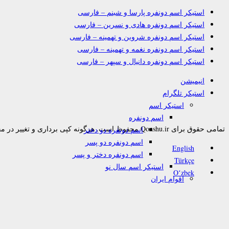
استیکر اسم دونفره پارسا و شبنم – فارسی
استیکر اسم دونفره هادی و نسرین – فارسی
استیکر اسم دونفره شروین و تهمینه – فارسی
استیکر اسم دونفره نغمه و تهمینه – فارسی
استیکر اسم دونفره دانیال و سپهر – فارسی
انیمیشن
استیکر تلگرام
استیکر اسم
اسم دونفره
تمامی حقوق برای Qonshu.ir محفوظ است. هرگونه کپی برداری و تغییر در محتوا به هر نحوی پیگرد قانونی دارد.
اسم دونفره دو دختر
اسم دونفره دو پسر
English
اسم دونفره دختر و پسر
Türkçe
استیکر اسم سال نو
Oʻzbek
اقوام ایران
بدون متن
تورکی
زبانهای دیگر
استیکر گپ