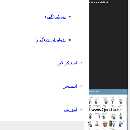
دریافت پرونده: https://aspb3.cdn.asset.aparat.com/aparat-video/bc0f14f57daa728ecea053dadbb47e863527091-720p__66996.mp4?_=2
تورکی(گپ)
اقوام ایران (گپ)
استیکر لاین
انیمیشن
آموزش