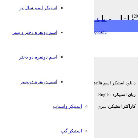
استیکر اسم سال نو
دانلود استیکر اسم Soheila به زبان English برای تلگرام
استیکرساز
qonshu@
اسم دونفره دختر و پسر
7 سال پیش
قونشو
,
,
استیکر اسم
استیکر تلگرام
زبانهای دیگر
اسم دونفره دو دختر
اسم دونفره دو پسر
Soheila
دانلود استیکر اسم
برای تلگرام
زبان استیکر:
English
کاراکتر استیکر:
استیکر واتساپ
قیزی
استیکر گپ