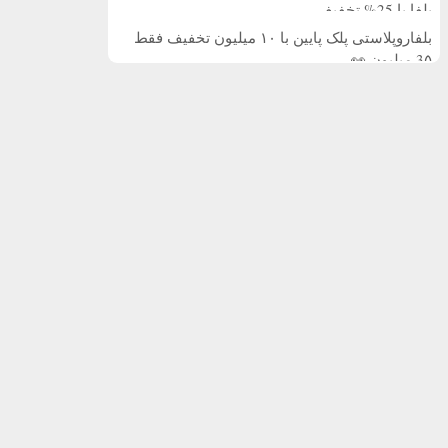
بلفا با 25% تخفیف
بلفاروپلاستی پلک پایین با ۱۰ میلیون تخفیف فقط
3۵ میلیون 👀