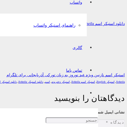
واتساپ
دانلود استیکر اسم Soheila به زبان Türkçe برای تلگرام
راهنمای استیکر واتساپ
گالری
تماس باما
استیکر اسم نازنین ویژه عید نوروز به زبان تورکی آذربایجانی برای تلگرام
Soheila
,
استیکر English
,
استیکر اسم Soheila
,
استیکر دخترونه
,
اسم
,
دانلود استیکر Soheila
,
دانلود استیکر 
دیدگاهتان را بنویسید
نشانی ایمیل شما منتشر نخواهد شد.
بخش‌های موردنیاز علامت‌گذاری شده‌اند