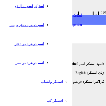
استیکر اسم سال نو
دانلود استیکر اسم Soheil به زبان English برای تلگرام
استیکرساز
qonshu@
اسم دونفره دختر و پسر
8 سال پیش
قونشو
,
,
استیکر اسم
استیکر تلگرام
زبانهای دیگر
اسم دونفره دو دختر
اسم دونفره دو پسر
Soheil
دانلود استیکر اسم
برای تلگرام
زبان استیکر:
English
کاراکتر استیکر:
استیکر واتساپ
قونشو
استیکر گپ