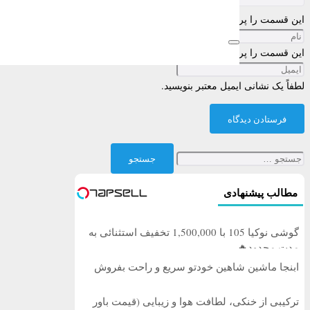
این قسمت را پر کنید
این قسمت را پر کنید
لطفاً یک نشانی ایمیل معتبر بنویسید.
فرستادن دیدگاه
جستجو
برای:
مطالب پیشنهادی
گوشی نوکیا 105 با 1,500,000 تخفیف استثنائی به
مدت محدود🔥
ابنجا ماشین شاهین خودتو سریع و راحت بفروش
ترکیبی از خنکی، لطافت هوا و زیبایی (قیمت باور