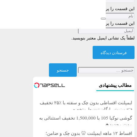
این قسمت را پر کنید
این قسمت را پر کنید
لطفاً یک نشانی ایمیل معتبر بنویسید.
فرستادن دیدگاه
جستجو
برای:
مطالب پیشنهادی
ایمپلنت اقساطی بدون چک و سفته با ٪۲۵ تخفیف
👈 ویزیت رایگان توسط متخصص
گوشی نوکیا 105 با 1,500,000 تخفیف استثنائی به
مدت محدود🔥
اقساط ۱۲ ماهه ایمپلنت 🦷 بدون چک و ضامن؛