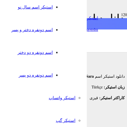
استیکر اسم سال نو
دانلود استیکر اسم Sara برای تلگرام
استیکرساز
qonshu@
اسم دونفره دختر و پسر
8 سال پیش
قونشو
,
,
استیکر اسم
استیکر تلگرام
زبانهای دیگر
اسم دونفره دو دختر
اسم دونفره دو پسر
Sara
دانلود استیکر اسم
برای تلگرام
زبان استیکر:
Türkçe
کاراکتر استیکر:
استیکر واتساپ
قیزی
استیکر گپ