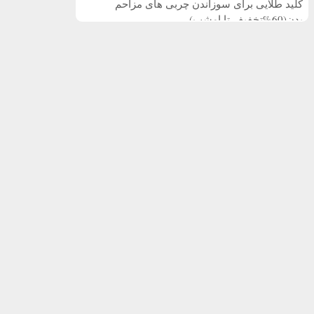
کلید طلایی برای سوزاندن چربی های مزاحم
بدن(60%تخفیف تا امشب)