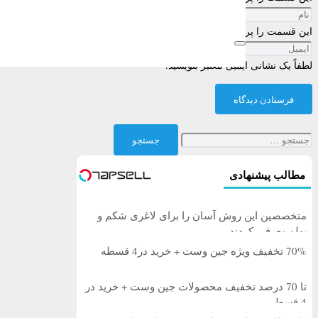
این قسمت را پر کنید
لطفاً یک نشانی ایمیل معتبر بنویسید.
فرستادن دیدگاه
جستجو
برای:
مطالب پیشنهادی
متخصصین این روش آسان را برای لاغری شکم و
پهلو معرفی کردند
70% تخفیف ویژه جین وست + خرید در4 قسطه
تا 70 درصد تخفیف محصولات جین وست + خرید در
4 قسط