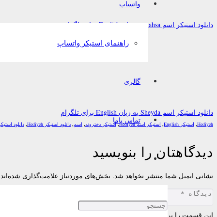
واتساپ
دانلود استیکر اسم mahsa به زبان English برای تلگرام
راهنمای استیکر واتساپ
گالری
دانلود استیکر اسم Sheyda به زبان English برای تلگرام
تماس باما
Hediyeh
,
استیکر English
,
استیکر اسم Hediyeh
,
استیکر دخترونه
,
اسم
,
دانلود استیکر Hediyeh
,
دانلود استیک
دیدگاهتان را بنویسید
نشانی ایمیل شما منتشر نخواهد شد.
بخش‌های موردنیاز علامت‌گذاری شده‌اند
این قسمت را پر کنید