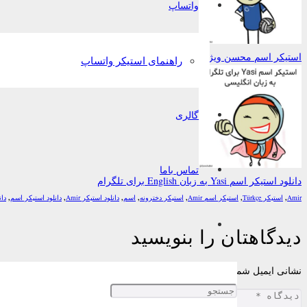
واتساپ
استیکر اسم محسن ویژه عید نوروز به زبان تورکی آذربایجانی برای تلگرام
راهنمای استیکر واتساپ
گالری
تماس باما
دانلود استیکر اسم Yasi به زبان English برای تلگرام
Amir
,
استیکر Türkçe
,
استیکر اسم Amir
,
استیکر دخترونه
,
اسم
,
دانلود استیکر Amir
,
دانلود استیکر اسم
,
دا
دیدگاهتان را بنویسید
نشانی ایمیل شما منتشر نخواهد شد.
بخش‌های موردنیاز علامت‌گذاری شده‌اند