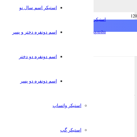
استیکر اسم سال نو
chat
دانلود استیکر اسم یسنا به ز
استیکرساز
فارسی
qonshu@
اسم دونفره دختر و پسر
6 سال پیش
English
Türkçe
Oʻzbek
قونشو
,
استیکر اسم
استیکر تلگرام
اسم دونفره دو دختر
اسم دونفره دو پسر
یسنا
دانلود استیکر اسم
زبان استیکر:
تورکی آذربایجانی
کاراکتر استیکر:
قیزی
استیکر واتساپ
استیکر گپ