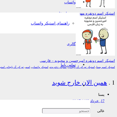
واتساپ
استیکر اسم دونفره مهدی و محیا – فارسی
راهنمای استیکر واتساپ
گالری
استیکر اسم دونفره امیرحسین و محبوبه – فارسی
تماس باما
استیکر اسم یسنا
,
استیکر تورکی آذربایجانی
,
استیکر دخترونه
,
استیکر واتساپ
,
اسم
,
تورکی آذربایجانی است
دیدگاه
1
.
همین الان خارج شوید
یسنا
17, خرداد 1402 00:07
عالی