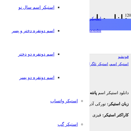
استیکر اسم سال نو
دانلود استیکر اسم پانته آ به
استیکرساز
تلگرام
qonshu@
اسم دونفره دختر و پسر
7 سال پیش
اسم دونفره دو دختر
قونشو
,
استیکر اسم
استیکر تلگرام
اسم دونفره دو پسر
پانته آ
دانلود استیکر اسم
برای تلگرام
استیکر واتساپ
زبان استیکر:
تورکی آذربایجانی
کاراکتر استیکر:
قیزی
استیکر گپ