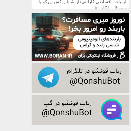
ایمپلنت اقساطی گارانتی‌دار 🦷 با روکش زیرکونیا
دیجیتال رایگان 💫