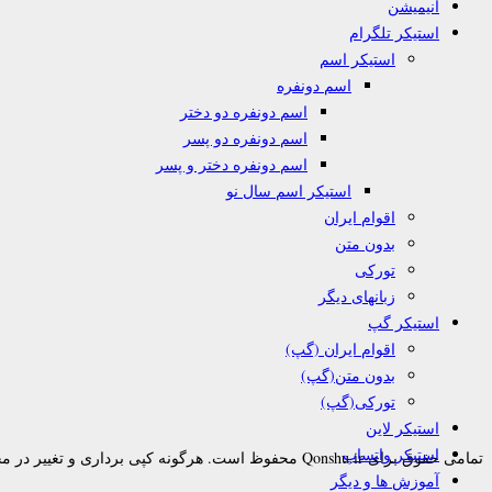
انیمیشن
استیکر تلگرام
استیکر اسم
اسم دونفره
اسم دونفره دو دختر
اسم دونفره دو پسر
اسم دونفره دختر و پسر
استیکر اسم سال نو
اقوام ایران
بدون متن
تورکی
زبانهای دیگر
استیکر گپ
اقوام ایران (گپ)
بدون متن(گپ)
تورکی(گپ)
استیکر لاین
استیکر واتساپ
تمامی حقوق برای Qonshu.ir محفوظ است. هرگونه کپی برداری و تغییر در محتوا به هر نحوی پیگرد قانونی دارد.
آموزش ها و دیگر