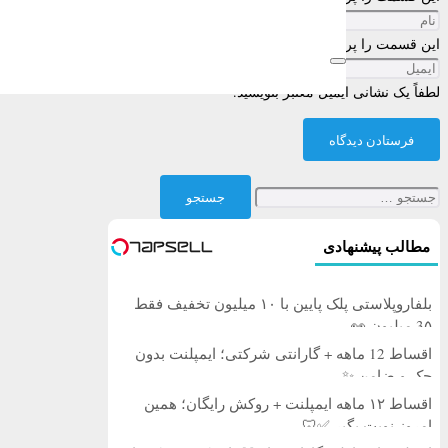
این قسمت را پر کنید
لطفاً یک نشانی ایمیل معتبر بنویسید.
فرستادن دیدگاه
جستجو
برای:
مطالب پیشنهادی
بلفاروپلاستی پلک پایین با ۱۰ میلیون تخفیف فقط
3۵ میلیون 👀
اقساط 12 ماهه + گارانتی شرکتی؛ ایمپلنت بدون
چک و ضامن ✨
اقساط ۱۲ ماهه ایمپلنت + روکش رایگان؛ همین
امروز نوبت بگیر ✅🦷