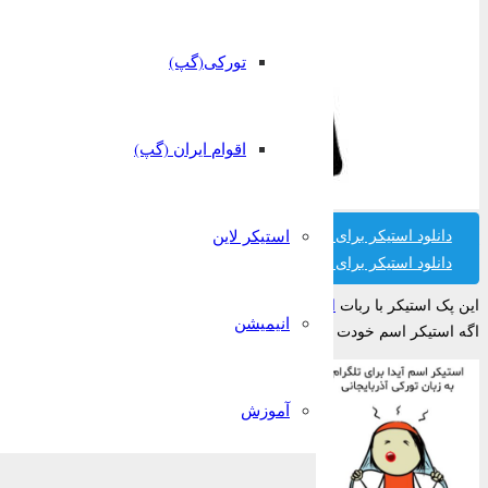
تورکی(گپ)
اقوام ایران (گپ)
دانلود استیکر برای تلگرام
استیکر لاین
دانلود استیکر برای واتساپ
این پک استیکر با ربات
استیکر ساز قونشو
ساخته شده است.
انیمیشن
اگه استیکر اسم خودت رو پیدا نکردی میتونی تو ربات قونشو رایگان بسازیش!
آموزش