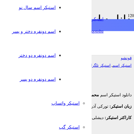
استیکر اسم سال نو
دانلود استیکر اسم محمدرضا 
استیکرساز
برای تلگرام
qonshu@
اسم دونفره دختر و پسر
7 سال پیش
اسم دونفره دو دختر
قونشو
,
استیکر اسم
استیکر تلگرام
اسم دونفره دو پسر
محمدرضا
دانلود استیکر اسم
برای تلگرام
استیکر واتساپ
زبان استیکر:
تورکی آذربایجانی
کاراکتر استیکر:
دیشلی
استیکر گپ