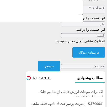
این قسمت را پر کنید
این قسمت را پر کنید
لطفاً یک نشانی ایمیل معتبر بنویسید.
فرستادن دیدگاه
جستجو
برای:
مطالب پیشنهادی
اگه برای موهات ارزش قائلی از شامپو جلبک
اسپیرولینا غافل نشو
☄️3000گیگ اینترنت پرسرعت 6 ماههه فقط ماهی