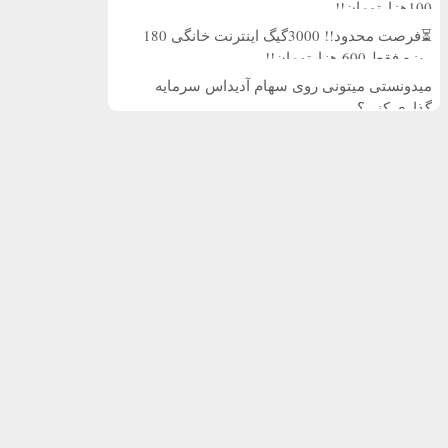
100هزارتومان!!
⏳فرصت محدود!! 3000گیگ اینترنت خانگی 180
روزه فقط 600 هزارتومان!!
میدونستی میتونی روی سهام آدیداس سرمایه
گذاری کنی؟