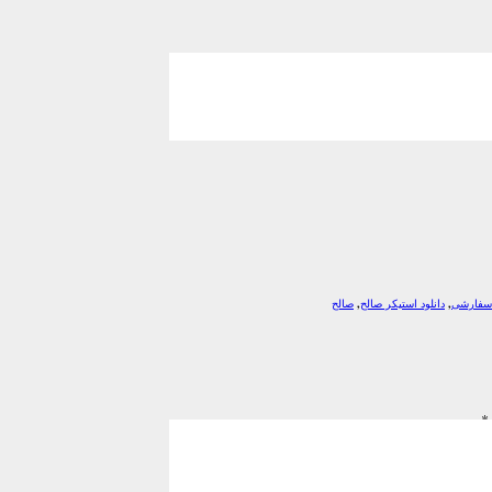
 سفارشی
,
دانلود استیکر صالح
,
صالح
*