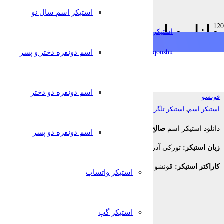
استیکر اسم سال نو
دانلود استیکر اسم صالح به 
استیکرساز
تلگرام
qonshu@
اسم دونفره دختر و پسر
7 سال پیش
اسم دونفره دو دختر
قونشو
,
استیکر اسم
استیکر تلگرام
صالح
دانلود استیکر اسم
برای تلگرام
اسم دونفره دو پسر
زبان استیکر:
تورکی آذربایجانی
کاراکتر استیکر:
قونشو
استیکر واتساپ
استیکر گپ