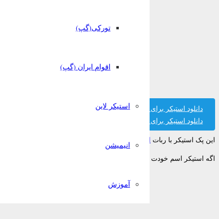
تورکی(گپ)
اقوام ایران (گپ)
استیکر لاین
دانلود استیکر برای تلگرام
دانلود استیکر برای واتساپ
این پک استیکر با ربات
استیکر ساز قونشو
ساخته شده است.
انیمیشن
اگه استیکر اسم خودت رو پیدا نکردی میتونی تو ربات قونشو رایگان بسازیش!
آموزش