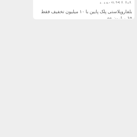
بلفا با 25% تخفیف
بلفاروپلاستی پلک پایین با ۱۰ میلیون تخفیف فقط
3۵ میلیون 👀