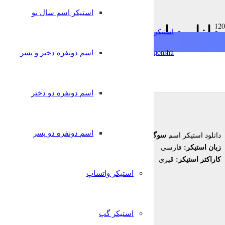
استیکر اسم سال نو
دانلود استیکر اسم سوگول ب
استیکرساز
qonshu@
اسم دونفره دختر و پسر
7 سال پیش
قونشو
,
استیکر اسم
استیکر تلگرام
اسم دونفره دو دختر
اسم دونفره دو پسر
سوگول
دانلود استیکر اسم
برای تلگرام
زبان استیکر:
فارسی
کاراکتر استیکر:
قیزی
استیکر واتساپ
استیکر گپ