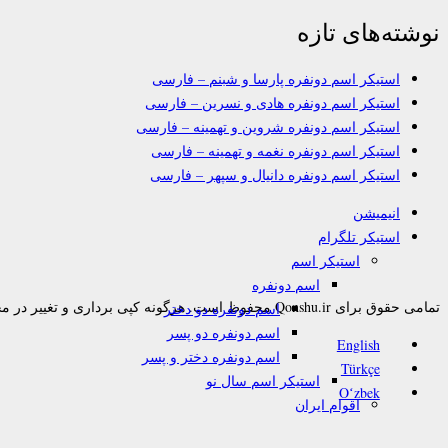
نوشته‌های تازه
استیکر اسم دونفره پارسا و شبنم – فارسی
استیکر اسم دونفره هادی و نسرین – فارسی
استیکر اسم دونفره شروین و تهمینه – فارسی
استیکر اسم دونفره نغمه و تهمینه – فارسی
استیکر اسم دونفره دانیال و سپهر – فارسی
انیمیشن
استیکر تلگرام
استیکر اسم
اسم دونفره
تمامی حقوق برای Qonshu.ir محفوظ است. هرگونه کپی برداری و تغییر در محتوا به هر نحوی پیگرد قانونی دارد.
اسم دونفره دو دختر
اسم دونفره دو پسر
English
اسم دونفره دختر و پسر
Türkçe
استیکر اسم سال نو
Oʻzbek
اقوام ایران
بدون متن