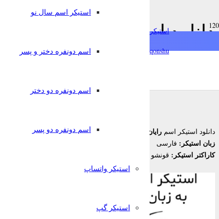
استیکر اسم سال نو
chat
دانلود استیکر اسم رایان به
استیکرساز
فارسی
qonshu@
اسم دونفره دختر و پسر
6 سال پیش
nglish
Türkçe
Oʻzbek
قونشو
,
استیکر اسم
استیکر تلگرام
اسم دونفره دو دختر
اسم دونفره دو پسر
رایان
دانلود استیکر اسم
زبان استیکر:
فارسی
کاراکتر استیکر:
قونشو
استیکر واتساپ
استیکر گپ