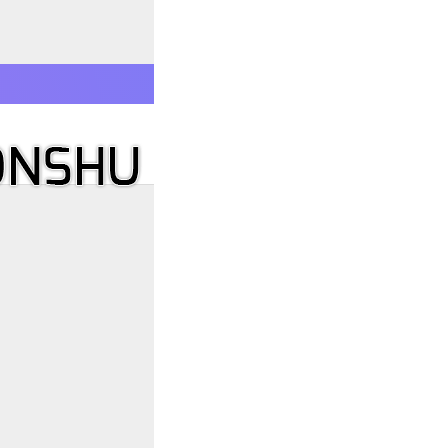
 زبان فارسی
E