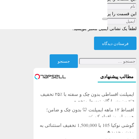
این قسمت را پر کنید
لطفاً یک نشانی ایمیل معتبر بنویسید.
فرستادن دیدگاه
جستجو
برای:
مطالب پیشنهادی
ایمپلنت اقساطی بدون چک و سفته با ٪۲۵ تخفیف
👈 ویزیت رایگان توسط متخصص
اقساط ۱۲ ماهه ایمپلنت 🦷 بدون چک و ضامن؛
همین امروز اقدام کن ✅
گوشی نوکیا 105 با 1,500,000 تخفیف استثنائی به
مدت محدود🔥