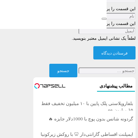
این قسمت را پر کنید
این قسمت را پر کنید
لطفاً یک نشانی ایمیل معتبر بنویسید.
فرستادن دیدگاه
جستجو
برای:
مطالب پیشنهادی
بلفاروپلاستی پلک پایین با ۱۰ میلیون تخفیف فقط
3۵ میلیون 👀
گردونه شانس بدون پوچ با 1000دلار جایزه 🔥
ایمپلنت اقساطی گارانتی‌دار 🦷 با روکش زیرکونیا