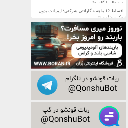
دیجیتال رایگان 💫
اقساط 12 ماهه + گارانتی شرکتی؛ ایمپلنت بدون
چک و ضامن ✨