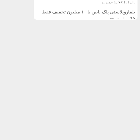
بلفا با 25% تخفیف
بلفاروپلاستی پلک پایین با ۱۰ میلیون تخفیف فقط
3۵ میلیون 👀