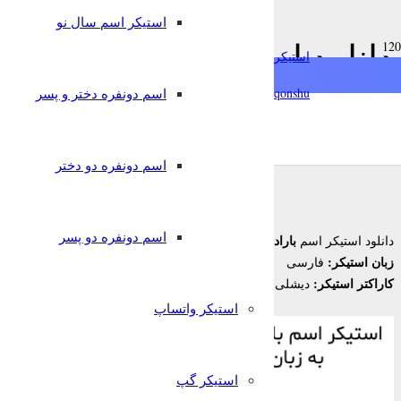
استیکر اسم سال نو
chat
دانلود استیکر اسم باراد به 
استیکرساز
فارسی
qonshu@
اسم دونفره دختر و پسر
7 سال پیش
nglish
Türkçe
Oʻzbek
قونشو
,
استیکر اسم
استیکر تلگرام
اسم دونفره دو دختر
اسم دونفره دو پسر
باراد
دانلود استیکر اسم
برای تلگرام
زبان استیکر:
فارسی
کاراکتر استیکر:
دیشلی
استیکر واتساپ
استیکر گپ