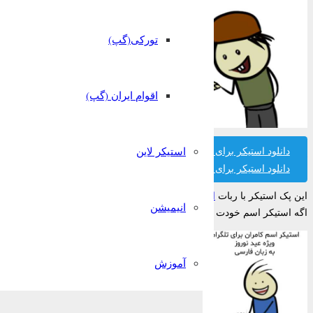
تورکی(گپ)
اقوام ایران (گپ)
دانلود استیکر برای تلگرام
استیکر لاین
دانلود استیکر برای واتساپ
این پک استیکر با ربات
استیکر ساز قونشو
ساخته شده است.
انیمیشن
اگه استیکر اسم خودت رو پیدا نکردی میتونی تو ربات قونشو رایگان بسازیش!
آموزش