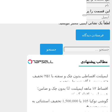
این قسمت را پر کنید
لطفاً یک نشانی ایمیل معتبر بنویسید.
فرستادن دیدگاه
جستجو
برای:
مطالب پیشنهادی
ایمپلنت اقساطی بدون چک و سفته با ٪۲۵ تخفیف
👈 ویزیت رایگان توسط متخصص
اقساط ۱۲ ماهه ایمپلنت 🦷 بدون چک و ضامن؛
همین امروز اقدام کن ✅
گوشی نوکیا 105 با 1,500,000 تخفیف استثنائی به
مدت محدود🔥