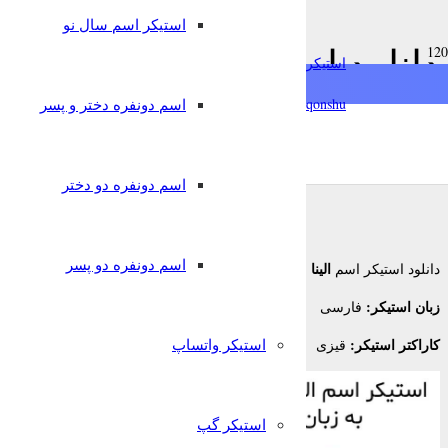
استیکر اسم سال نو
chat
دانلود استیکر اسم الینا به 
استیکرساز
فارسی
qonshu@
اسم دونفره دختر و پسر
7 سال پیش
nglish
Türkçe
Oʻzbek
قونشو
,
استیکر اسم
استیکر تلگرام
اسم دونفره دو دختر
اسم دونفره دو پسر
الینا
دانلود استیکر اسم
برای تلگرام
زبان استیکر:
فارسی
کاراکتر استیکر:
استیکر واتساپ
قیزی
استیکر گپ