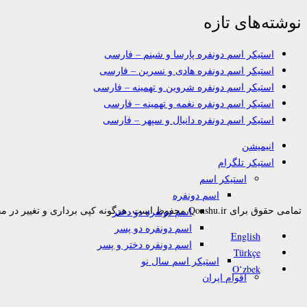
نوشته‌های تازه
استیکر اسم دونفره پارسا و شبنم – فارسی
استیکر اسم دونفره هادی و نسرین – فارسی
استیکر اسم دونفره شروین و تهمینه – فارسی
استیکر اسم دونفره نغمه و تهمینه – فارسی
استیکر اسم دونفره دانیال و سپهر – فارسی
انیمیشن
استیکر تلگرام
استیکر اسم
اسم دونفره
تمامی حقوق برای Qonshu.ir محفوظ است. هرگونه کپی برداری و تغییر در محتوا به هر نحوی پیگرد قانونی دارد.
اسم دونفره دو دختر
اسم دونفره دو پسر
English
اسم دونفره دختر و پسر
Türkçe
استیکر اسم سال نو
Oʻzbek
اقوام ایران
بدون متن