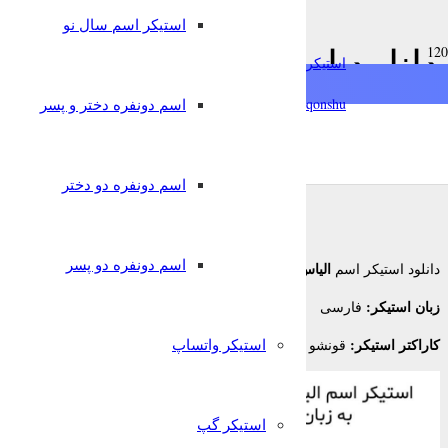
استیکر اسم سال نو
chat
دانلود استیکر اسم الیاس به
استیکرساز
فارسی
qonshu@
اسم دونفره دختر و پسر
8 سال پیش
nglish
Türkçe
Oʻzbek
قونشو
,
استیکر اسم
استیکر تلگرام
اسم دونفره دو دختر
اسم دونفره دو پسر
الیاس
دانلود استیکر اسم
برای تلگرام
زبان استیکر:
فارسی
کاراکتر استیکر:
استیکر واتساپ
قونشو
استیکر گپ