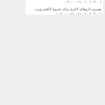
ارسال از داروخانه نزدیکت
بهترین داروهای لاغری برای شروع کاهش وزن،
ارسال از داروخانه های نزدیکت!