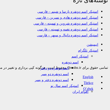
استیکر اسم دونفره پارسا و شبنم – فارسی
استیکر اسم دونفره هادی و نسرین – فارسی
استیکر اسم دونفره شروین و تهمینه – فارسی
استیکر اسم دونفره نغمه و تهمینه – فارسی
استیکر اسم دونفره دانیال و سپهر – فارسی
انیمیشن
استیکر تلگرام
استیکر اسم
اسم دونفره
تمامی حقوق برای Qonshu.ir محفوظ است. هرگونه کپی برداری و تغییر در محتوا به هر نحوی پیگرد قانونی دارد.
اسم دونفره دو دختر
اسم دونفره دو پسر
English
اسم دونفره دختر و پسر
Türkçe
استیکر اسم سال نو
Oʻzbek
اقوام ایران
بدون متن
تورکی
زبانهای دیگر