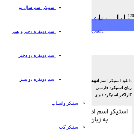
استیکر اسم سال نو
chat
دانلود استیکر اسم ادیبه به 
استیکرساز
فارسی
qonshu@
اسم دونفره دختر و پسر
7 سال پیش
nglish
Türkçe
Oʻzbek
قونشو
,
استیکر اسم
استیکر تلگرام
اسم دونفره دو دختر
اسم دونفره دو پسر
ادیبه
دانلود استیکر اسم
برای تلگرام
زبان استیکر:
فارسی
کاراکتر استیکر:
قیزی
استیکر واتساپ
استیکر گپ