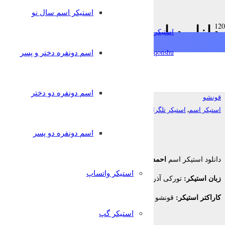
استیکر اسم سال نو
دانلود استیکر اسم احمد به 
استیکرساز
تلگرام
qonshu@
اسم دونفره دختر و پسر
7 سال پیش
اسم دونفره دو دختر
قونشو
,
استیکر اسم
استیکر تلگرام
اسم دونفره دو پسر
احمد
دانلود استیکر اسم
برای تلگرام
استیکر واتساپ
زبان استیکر:
تورکی آذربایجانی
کاراکتر استیکر:
قونشو
استیکر گپ