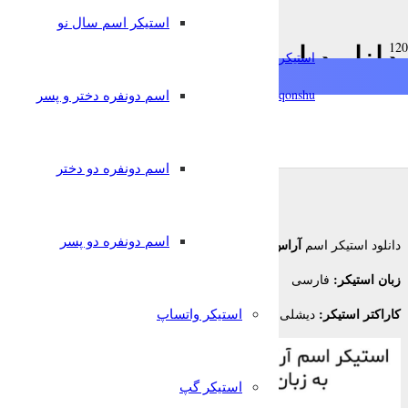
استیکر اسم سال نو
chat
دانلود استیکر اسم آراس به
استیکرساز
فارسی
qonshu@
اسم دونفره دختر و پسر
7 سال پیش
nglish
Türkçe
Oʻzbek
قونشو
,
استیکر اسم
استیکر تلگرام
اسم دونفره دو دختر
اسم دونفره دو پسر
آراس
دانلود استیکر اسم
برای تلگرام
زبان استیکر:
فارسی
کاراکتر استیکر:
استیکر واتساپ
دیشلی
استیکر گپ