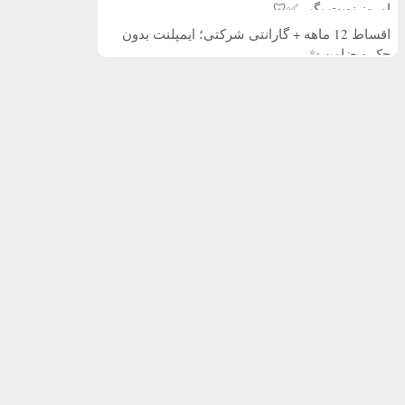
امروز نوبت بگیر ✅🦷
اقساط 12 ماهه + گارانتی شرکتی؛ ایمپلنت بدون
چک و ضامن ✨