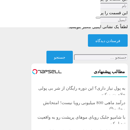
این قسمت را پر کنید
لطفاً یک نشانی ایمیل معتبر بنویسید.
فرستادن دیدگاه
جستجو
برای:
مطالب پیشنهادی
به پول نیاز داری؟ این دوره رایگان از شر بی پولی
خلاصت میکنه
درآمد ماهی 800 میلیونی رویا نیست! امتحانش
مجانیه😉
با شامپو جلبک رویای موهای پرپشت رو به واقعیت
تبدیل کن