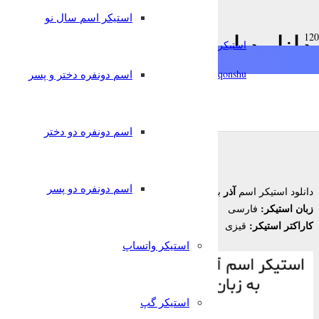
استیکر اسم سال نو
chat
دانلود استیکر اسم آذر به ز
استیکرساز
فارسی
qonshu@
اسم دونفره دختر و پسر
7 سال پیش
nglish
Türkçe
Oʻzbek
قونشو
,
استیکر اسم
استیکر تلگرام
اسم دونفره دو دختر
اسم دونفره دو پسر
آذر
دانلود استیکر اسم
برای تلگرام
زبان استیکر:
فارسی
کاراکتر استیکر:
قیزی
استیکر واتساپ
استیکر گپ