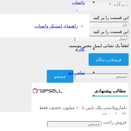
واتساپ
این قسمت را پر کنید
راهنمای استیکر واتساپ
این قسمت را پر کنید
لطفاً یک نشانی ایمیل معتبر بنویسید.
گالری
فرستادن دیدگاه
تماس باما
جستجو
برای:
مطالب پیشنهادی
بلفاروپلاستی پلک پایین با ۱۰ میلیون تخفیف فقط
3۵ میلیون 👀
فروش راحت پژو ۲۰6، بدون کمیسیون و دردسر