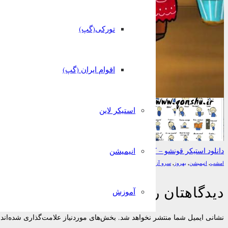
تورکی(گپ)
انیمیشن گئجه لر!
اقوام ایران (گپ)
استیکر لاین
دانلود استیکر قونشو – کاتالان
انیمیشن
امشب
,
انیمیشن
,
بهروز
,
سرو آزاد
,
قونشو
دیدگاهتان را بنویسید
آموزش
نشانی ایمیل شما منتشر نخواهد شد.
بخش‌های موردنیاز علامت‌گذاری شده‌اند