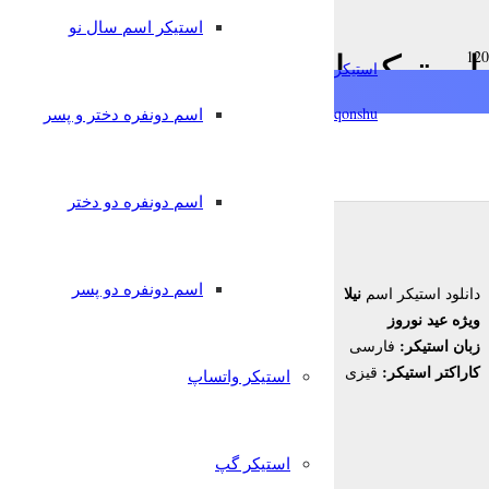
استیکر اسم سال نو
استیکر اسم نیلا ویژه عید ن
استیکرساز
qonshu@
اسم دونفره دختر و پسر
6 سال پیش
قونشو
,
,
استیکر اسم
استیکر اسم سال نو
استیکر تلگرام
اسم دونفره دو دختر
اسم دونفره دو پسر
نیلا
دانلود استیکر اسم
ویژه عید نوروز
زبان استیکر:
فارسی
کاراکتر استیکر:
قیزی
استیکر واتساپ
استیکر گپ