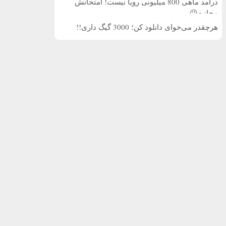
درآمد ماهی 800 میلیونی رویا نیست! امتحانش
مجانیه😉
هرچقدر می‌خوای دانلود کن؛ 3000 گیگ داری!!