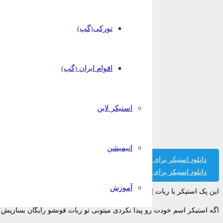
تورکی(گپ)
اقوام ایران (گپ)
استیکر لاین
انیمیشن
دانلود استیکر برای تلگرام
دانلود استیکر برای واتساپ
آموزش
این پک استیکر با ربات
استیکر ساز قونشو
ساخته شده است.
اگه استیکر اسم خودت رو پیدا نکردی میتونی تو ربات قونشو رایگان بسازیش!