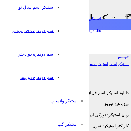
استیکر اسم سال نو
استیکر اسم فرناز ویژه عید 
استیکرساز
آذربایجانی برای تلگرام
qonshu@
اسم دونفره دختر و پسر
7 سال پیش
اسم دونفره دو دختر
قونشو
,
,
استیکر اسم
استیکر اسم سال نو
استیکر تلگرام
اسم دونفره دو پسر
فرناز
دانلود استیکر اسم
برای تلگرام
استیکر واتساپ
ویژه عید نوروز
زبان استیکر:
تورکی آذربایجانی
استیکر گپ
کاراکتر استیکر:
قیزی