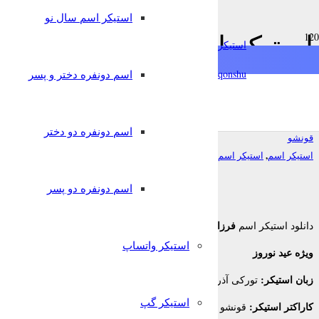
استیکر اسم سال نو
استیکر اسم فرزام ویژه عید 
استیکرساز
آذربایجانی برای تلگرام
qonshu@
اسم دونفره دختر و پسر
7 سال پیش
اسم دونفره دو دختر
قونشو
,
,
استیکر اسم
استیکر اسم سال نو
استیکر تلگرام
اسم دونفره دو پسر
فرزام
دانلود استیکر اسم
برای تلگرام
استیکر واتساپ
ویژه عید نوروز
زبان استیکر:
تورکی آذربایجانی
استیکر گپ
کاراکتر استیکر:
قونشو