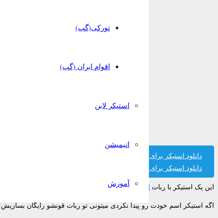
تورکی(گپ)
اقوام ایران (گپ)
استیکر لاین
انیمیشن
دانلود استیکر برای تلگرام
دانلود استیکر برای واتساپ
آموزش
این پک استیکر با ربات
استیکر ساز قونشو
ساخته شده است.
اگه استیکر اسم خودت رو پیدا نکردی میتونی تو ربات قونشو رایگان بسازیش!