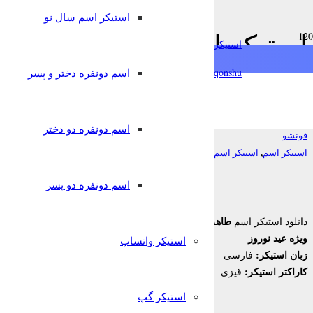
استیکر اسم سال نو
استیکر اسم طاهره ویژه عید
استیکرساز
تلگرام
qonshu@
اسم دونفره دختر و پسر
7 سال پیش
اسم دونفره دو دختر
قونشو
,
,
استیکر اسم
استیکر اسم سال نو
استیکر تلگرام
اسم دونفره دو پسر
طاهره
دانلود استیکر اسم
برای تلگرام
ویژه عید نوروز
استیکر واتساپ
زبان استیکر:
فارسی
کاراکتر استیکر:
قیزی
استیکر گپ