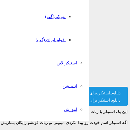
تورکی(گپ)
اقوام ایران (گپ)
استیکر لاین
انیمیشن
دانلود استیکر برای تلگرام
دانلود استیکر برای واتساپ
آموزش
این پک استیکر با ربات
استیکر ساز قونشو
ساخته شده است.
اگه استیکر اسم خودت رو پیدا نکردی میتونی تو ربات قونشو رایگان بسازیش!