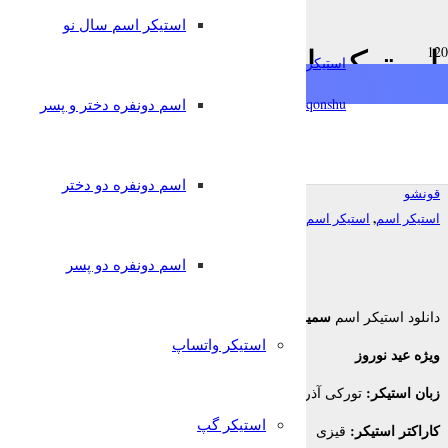
استیکر اسم سال نو
استیکر اسم سمیرا ویژه عید
استیکرساز
آذربایجانی برای تلگرام
qonshu@
اسم دونفره دختر و پسر
7 سال پیش
اسم دونفره دو دختر
قونشو
,
,
استیکر اسم
استیکر اسم سال نو
استیکر تلگرام
اسم دونفره دو پسر
سمیرا
دانلود استیکر اسم
برای تلگرام
استیکر واتساپ
ویژه عید نوروز
زبان استیکر:
تورکی آذربایجانی
استیکر گپ
کاراکتر استیکر:
قیزی