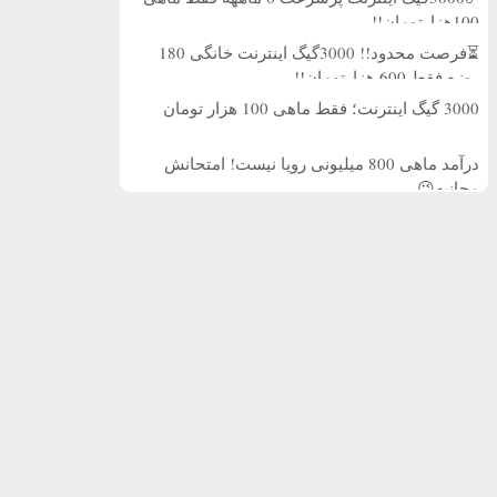
100هزارتومان!!
⏳فرصت محدود!! 3000گیگ اینترنت خانگی 180
روزه فقط 600 هزارتومان!!
3000 گیگ اینترنت؛ فقط ماهی 100 هزار تومان
درآمد ماهی 800 میلیونی رویا نیست! امتحانش
مجانیه😉