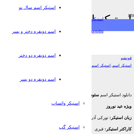
استیکر اسم سال نو
استیکر اسم سئودا ویژه عید 
استیکرساز
آذربایجانی برای تلگرام
qonshu@
اسم دونفره دختر و پسر
7 سال پیش
اسم دونفره دو دختر
قونشو
,
,
استیکر اسم
استیکر اسم سال نو
استیکر تلگرام
اسم دونفره دو پسر
سئودا
دانلود استیکر اسم
برای تلگرام
استیکر واتساپ
ویژه عید نوروز
زبان استیکر:
تورکی آذربایجانی
استیکر گپ
کاراکتر استیکر:
قیزی