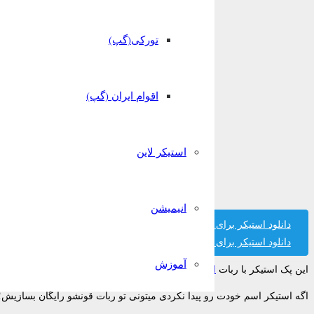
تورکی(گپ)
اقوام ایران (گپ)
استیکر لاین
انیمیشن
دانلود استیکر برای تلگرام
دانلود استیکر برای واتساپ
آموزش
این پک استیکر با ربات
استیکر ساز قونشو
ساخته شده است.
اگه استیکر اسم خودت رو پیدا نکردی میتونی تو ربات قونشو رایگان بسازیش!