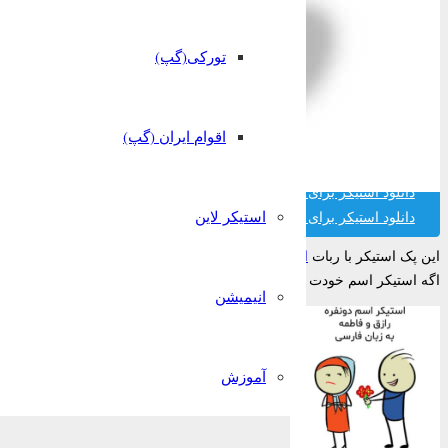
تورکی(گپ)
اقوام ایران (گپ)
دانلود استیکر برای تلگرام
استیکر لاین
دانلود استیکر برای واتساپ
این پک استیکر با ربات
استیکر ساز قونشو
ساخته شده است.
اگه استیکر اسم خودت رو پیدا نکردی میتونی تو ربات قونشو رایگان بسازیش!
انیمیشن
آموزش