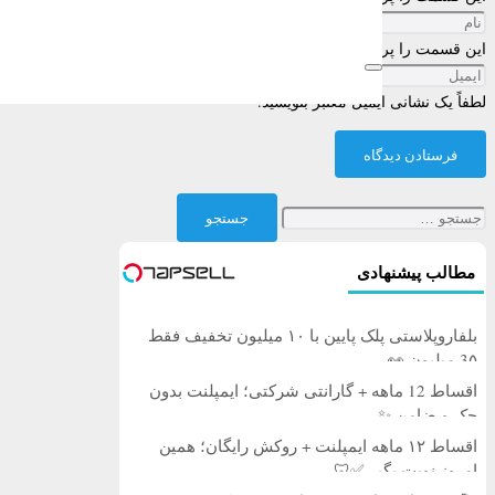
این قسمت را پر کنید
لطفاً یک نشانی ایمیل معتبر بنویسید.
فرستادن دیدگاه
جستجو
برای:
مطالب پیشنهادی
بلفاروپلاستی پلک پایین با ۱۰ میلیون تخفیف فقط
3۵ میلیون 👀
اقساط 12 ماهه + گارانتی شرکتی؛ ایمپلنت بدون
چک و ضامن ✨
اقساط ۱۲ ماهه ایمپلنت + روکش رایگان؛ همین
امروز نوبت بگیر ✅🦷