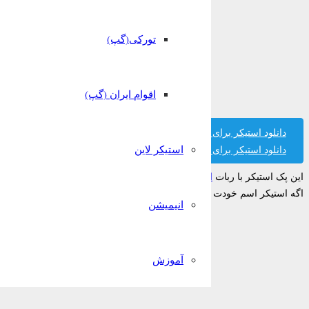
تورکی(گپ)
اقوام ایران (گپ)
دانلود استیکر برای تلگرام
استیکر لاین
دانلود استیکر برای واتساپ
این پک استیکر با ربات
استیکر ساز قونشو
ساخته شده است.
اگه استیکر اسم خودت رو پیدا نکردی میتونی تو ربات قونشو رایگان بسازیش!
انیمیشن
آموزش