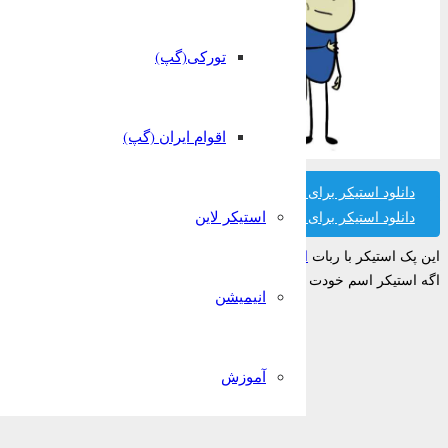
تورکی(گپ)
اقوام ایران (گپ)
دانلود استیکر برای تلگرام
استیکر لاین
دانلود استیکر برای واتساپ
این پک استیکر با ربات
استیکر ساز قونشو
ساخته شده است.
اگه استیکر اسم خودت رو پیدا نکردی میتونی تو ربات قونشو رایگان بسازیش!
انیمیشن
آموزش