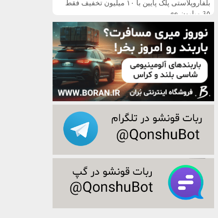
بلفاروپلاستی پلک پایین با ۱۰ میلیون تخفیف فقط
3۵ میلیون 👀