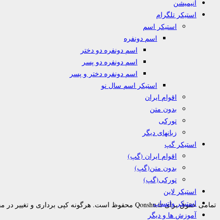
انیمیشن
استیکر تلگرام
استیکر اسم
اسم دونفره
اسم دونفره دو دختر
اسم دونفره دو پسر
اسم دونفره دختر و پسر
استیکر اسم سال نو
اقوام ایران
بدون متن
تورکی
زبانهای دیگر
استیکر گپ
اقوام ایران (گپ)
بدون متن(گپ)
تورکی(گپ)
استیکر لاین
استیکر واتساپ
تمامی حقوق برای Qonshu.ir محفوظ است. هرگونه کپی برداری و تغییر در محتوا به هر نحوی پیگرد قانونی دارد.
آموزش ها و دیگر