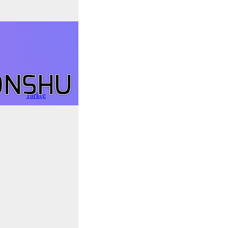
ینب – تورکی آذربایجانی
Türkçe
Oʻzbek