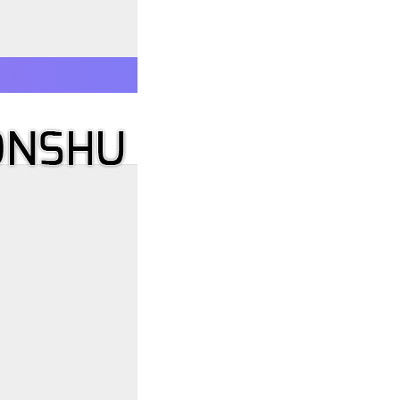
ا و ساجده – فارسی
E