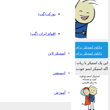
تورکی(گپ)
اقوام ایران (گپ)
دانلود استیکر برای تلگرام
استیکر لاین
دانلود استیکر برای واتساپ
این پک استیکر با ربات
استیکر ساز قونشو
ساخته شده است.
اگه استیکر اسم خودت رو پیدا نکردی میتونی تو ربات قونشو رایگان بسازیش!
انیمیشن
آموزش