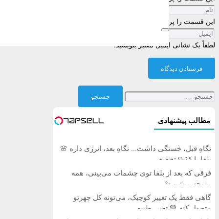
این قسمت را پر کنید
لطفاً یک نشانی ایمیل معتبر بنویسید.
فرستادن دیدگاه
جستجو
برای:
مطالب پیشنهادی
نگاهِ قبل، خستگی داشت... نگاهِ بعد، انرژی داره 🌸
بلفا با 25% تخفیف
فرقی که بعد از بلفا توی چشمات می‌بینی، همه
متوجه میشن ✨
گاهی فقط یک تغییر کوچیک، می‌تونه کل چهرتو
متحول کنه 💚 تغییر طبیعی