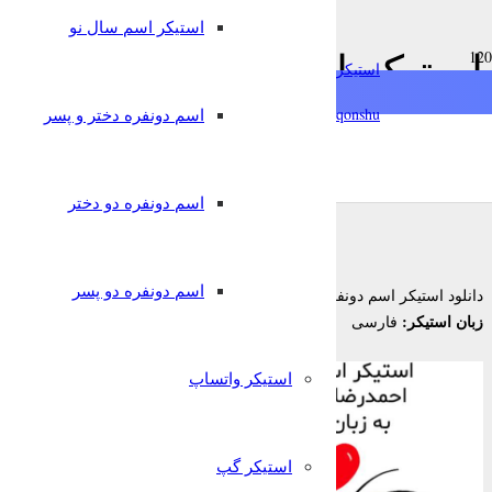
استیکر اسم سال نو
chat
استیکر اسم دونفره احمدرض
استیکرساز
فارسی
qonshu@
اسم دونفره دختر و پسر
6 سال پیش
nglish
Türkçe
Oʻzbek
قونشو
,
,
استیکر اسم
استیکر تلگرام
اسم دونفره دختر و پسر
اسم دونفره دو دختر
اسم دونفره دو پسر
احمدرضا و ساجده
دانلود استیکر اسم دونفره
زبان استیکر:
فارسی
استیکر واتساپ
استیکر گپ