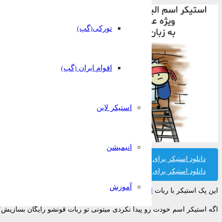
تورکی(گپ)
اقوام ایران (گپ)
استیکر لاین
انیمیشن
دانلود استیکر برای تلگرام
دانلود استیکر برای واتساپ
آموزش
این پک استیکر با ربات
استیکر ساز قونشو
ساخته شده است.
اگه استیکر اسم خودت رو پیدا نکردی میتونی تو ربات قونشو رایگان بسازیش!