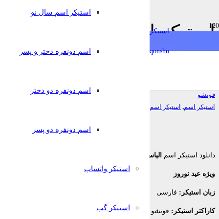
استیکر اسم سال نو
chat
استیکر اسم الیاس ویژه عید
استیکرساز
فارسی
تلگرام
qonshu@
اسم دونفره دختر و پسر
nglish
Türkçe
Oʻzbek
7 سال پیش
اسم دونفره دو دختر
قونشو
,
,
استیکر اسم
استیکر اسم سال نو
استیکر تلگرام
اسم دونفره دو پسر
الیاس
دانلود استیکر اسم
برای تلگرام
استیکر واتساپ
ویژه عید نوروز
زبان استیکر:
فارسی
استیکر گپ
کاراکتر استیکر:
قونشو