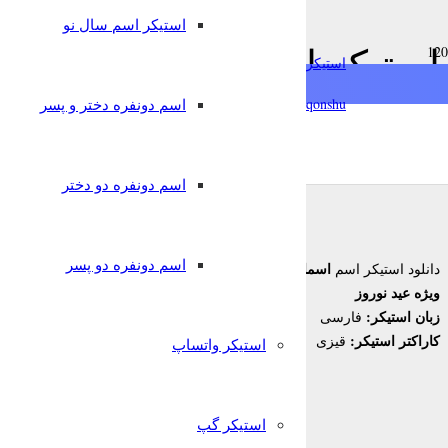
استیکر اسم سال نو
استیکر اسم اسما ویژه عید 
استیکرساز
qonshu@
اسم دونفره دختر و پسر
6 سال پیش
قونشو
,
,
استیکر اسم
استیکر اسم سال نو
استیکر تلگرام
اسم دونفره دو دختر
اسم دونفره دو پسر
اسما
دانلود استیکر اسم
ویژه عید نوروز
زبان استیکر:
فارسی
کاراکتر استیکر:
قیزی
استیکر واتساپ
استیکر گپ